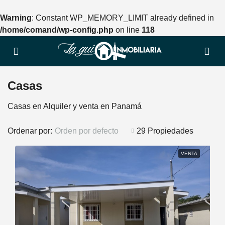
Warning
: Constant WP_MEMORY_LIMIT already defined in
/home/comand/wp-config.php
on line
118
Casas
Casas en Alquiler y venta en Panamá
Ordenar por:
Orden por defecto
29 Propiedades
VENTA