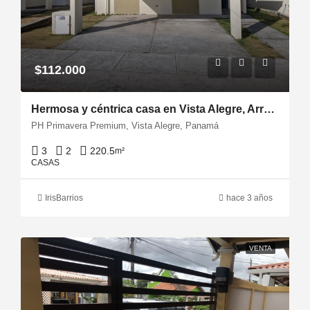
$112.000
Hermosa y céntrica casa en Vista Alegre, Arraiján
PH Primavera Premium, Vista Alegre, Panamá
3
2
220.5
m²
CASAS
IrisBarrios
hace 3 años
VENTA