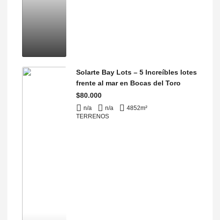
Solarte Bay Lots – 5 Increíbles lotes
frente al mar en Bocas del Toro
$80.000
n/a
n/a
4852
m²
TERRENOS