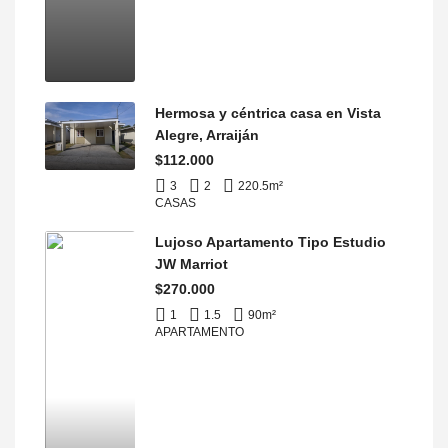
Hermosa y céntrica casa en Vista
Alegre, Arraiján
$112.000
3
2
220.5
m²
CASAS
Lujoso Apartamento Tipo Estudio
JW Marriot
$270.000
1
1.5
90
m²
APARTAMENTO