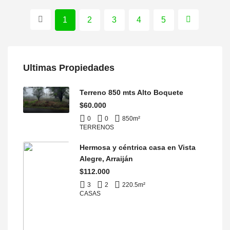
1
2
3
4
5
Ultimas Propiedades
Terreno 850 mts Alto Boquete
$60.000
0
0
850
m²
TERRENOS
Hermosa y céntrica casa en Vista
Alegre, Arraiján
$112.000
3
2
220.5
m²
CASAS