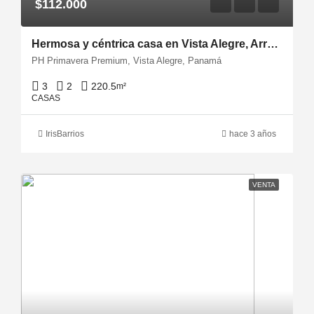
$112.000
Hermosa y céntrica casa en Vista Alegre, Arraiján
PH Primavera Premium, Vista Alegre, Panamá
3
2
220.5
m²
CASAS
IrisBarrios
hace 3 años
VENTA