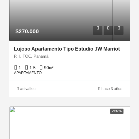
$270.000
Lujoso Apartamento Tipo Estudio JW Marriot
P.H. TOC, Panamá
1
1.5
90
m²
APARTAMENTO
anivalleu
hace 3 años
VENTA