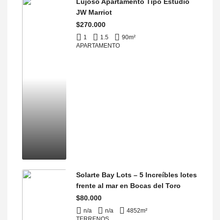
Lujoso Apartamento Tipo Estudio
JW Marriot
$270.000
1
1.5
90
m²
APARTAMENTO
Solarte Bay Lots – 5 Increíbles lotes
frente al mar en Bocas del Toro
$80.000
n/a
n/a
4852
m²
TERRENOS