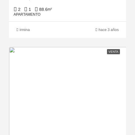
2
1
88.6
m²
APARTAMENTO
irmina
hace 3 años
VENTA