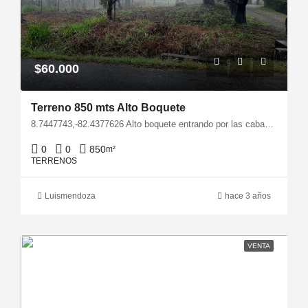
$60.000
Terreno 850 mts Alto Boquete
8.7447743,-82.4377626 Alto boquete entrando por las cabañas Boquete Forever, en calle 9va noreste esquina frente al intersección con la avenida 6ta oeste.
0
0
850
m²
TERRENOS
Luismendoza
hace 3 años
VENTA