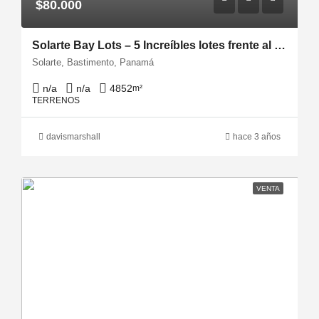
$80.000
Solarte Bay Lots – 5 Increíbles lotes frente al mar en Bocas del Toro
Solarte, Bastimento, Panamá
n/a
n/a
4852
m²
TERRENOS
davismarshall
hace 3 años
VENTA