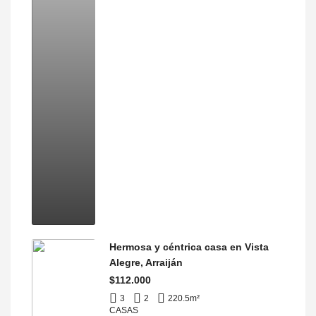
Hermosa y céntrica casa en Vista
Alegre, Arraiján
$112.000
3
2
220.5
m²
CASAS