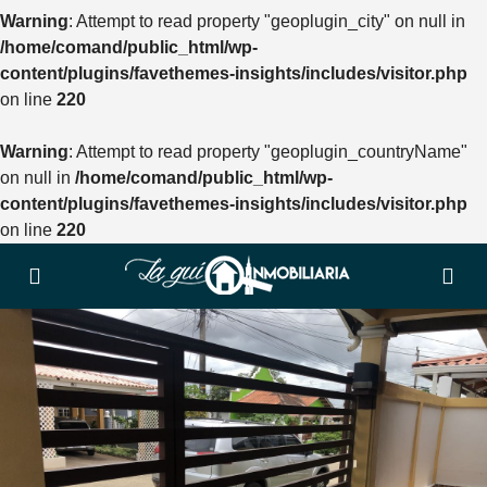
Warning
: Attempt to read property "geoplugin_city" on null in
/home/comand/public_html/wp-
content/plugins/favethemes-insights/includes/visitor.php
on line
220
Warning
: Attempt to read property "geoplugin_countryName"
on null in
/home/comand/public_html/wp-
content/plugins/favethemes-insights/includes/visitor.php
on line
220