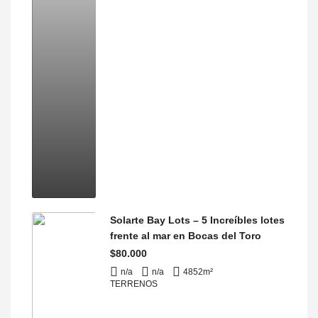
Solarte Bay Lots – 5 Increíbles lotes
frente al mar en Bocas del Toro
$80.000
n/a
n/a
4852
m²
TERRENOS