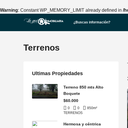
Warning
: Constant WP_MEMORY_LIMIT already defined in
/h
¿Buscas información?
Terrenos
Ultimas Propiedades
Terreno 850 mts Alto
Boquete
$60.000
0
0
850
m²
TERRENOS
Hermosa y céntrica