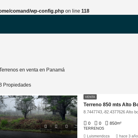
ome/comand/wp-config.php
on line
118
Terrenos en venta en Panamá
3 Propiedades
VENTA
Terreno 850 mts Alto B
0
0
850
m²
TERRENOS
Luismendoza
hace 3 año