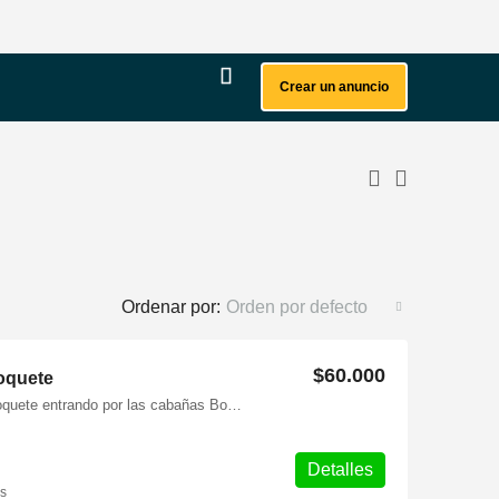
Crear un anuncio
Ordenar por:
Orden por defecto
$60.000
oquete
8.7447743,-82.4377626 Alto boquete entrando por las cabañas Boquete Forever, en calle 9va noreste esquina frente al intersección con la avenida 6ta oeste.
Detalles
s