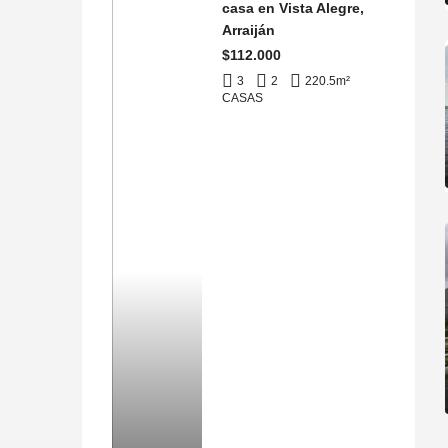
casa en Vista Alegre,
Arraiján
$112.000
3
2
220.5
m²
CASAS