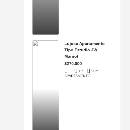
Lujoso Apartamento
Tipo Estudio JW
Marriot
$270.000
1
1.5
90
m²
APARTAMENTO