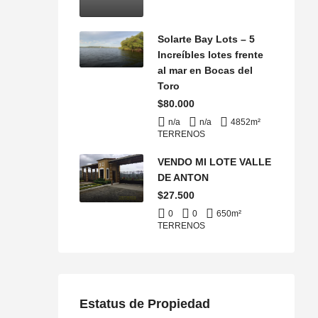
Solarte Bay Lots – 5
Increíbles lotes frente
al mar en Bocas del
Toro
$80.000
n/a
n/a
4852
m²
TERRENOS
VENDO MI LOTE VALLE
DE ANTON
$27.500
0
0
650
m²
TERRENOS
Estatus de Propiedad