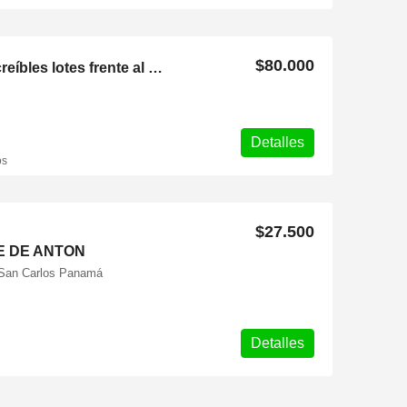
$80.000
Solarte Bay Lots – 5 Increíbles lotes frente al mar en Bocas del Toro
Detalles
os
$27.500
E DE ANTON
 San Carlos Panamá
Detalles