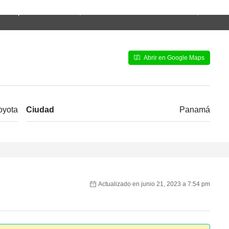
na empresa de Delaware, USA. Nuestras oficinas en Panamá, Via Ricardo
Abrir en Google Maps
oyota
Ciudad
Panamá
Actualizado en junio 21, 2023 a 7:54 pm