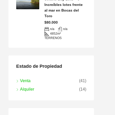
Increíbles lotes frente
al mar en Bocas del
Toro
$80.000
n/a
n/a
4852
m²
TERRENOS
Estado de Propiedad
Venta
(41)
Alquiler
(14)