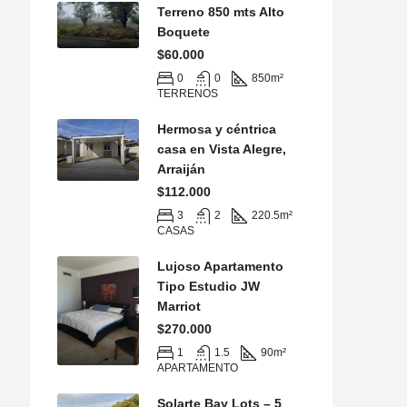
Terreno 850 mts Alto
Boquete
$60.000
0
0
850
m²
TERRENOS
Hermosa y céntrica
casa en Vista Alegre,
Arraiján
$112.000
3
2
220.5
m²
CASAS
Lujoso Apartamento
Tipo Estudio JW
Marriot
$270.000
1
1.5
90
m²
APARTAMENTO
Solarte Bay Lots – 5