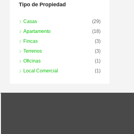
Tipo de Propiedad
Casas
(29)
Apartamento
(18)
Fincas
(3)
Terrenos
(3)
Oficinas
(1)
Local Comercial
(1)