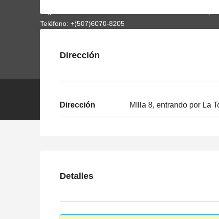
Laguiainmobiliaria.com es un dominio de Vozocial LLC, u
Teléfono: +(507)6070-8205
Dirección
© Laguiainmobiliaria.com | Copyright © 2017
Dirección
MIlla 8, entrando por La T
Detalles