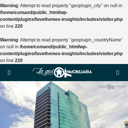
Warning
: Attempt to read property "geoplugin_city" on null in
/home/comand/public_html/wp-
content/plugins/favethemes-insights/includes/visitor.php
on line
220
Warning
: Attempt to read property "geoplugin_countryName"
on null in
/home/comand/public_html/wp-
content/plugins/favethemes-insights/includes/visitor.php
on line
220