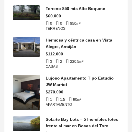
Terreno 850 mts Alto Boquete
$60.000
0
0
850
m²
TERRENOS
Hermosa y céntrica casa en Vista
Alegre, Arraiján
$112.000
3
2
220.5
m²
CASAS
Lujoso Apartamento Tipo Estudio
JW Marriot
$270.000
1
1.5
90
m²
APARTAMENTO
Solarte Bay Lots – 5 Increíbles lotes
frente al mar en Bocas del Toro