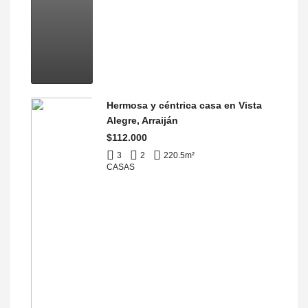
Hermosa y céntrica casa en Vista
Alegre, Arraiján
$112.000
3
2
220.5
m²
CASAS