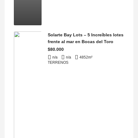
Solarte Bay Lots – 5 Increíbles lotes
frente al mar en Bocas del Toro
$80.000
n/a
n/a
4852
m²
TERRENOS