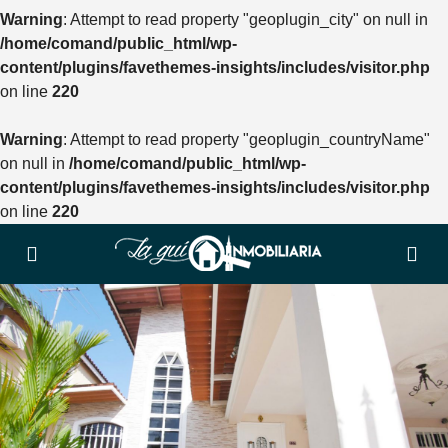
Warning
: Attempt to read property "geoplugin_city" on null in
/home/comand/public_html/wp-
content/plugins/favethemes-insights/includes/visitor.php
on line
220
Warning
: Attempt to read property "geoplugin_countryName"
on null in
/home/comand/public_html/wp-
content/plugins/favethemes-insights/includes/visitor.php
on line
220