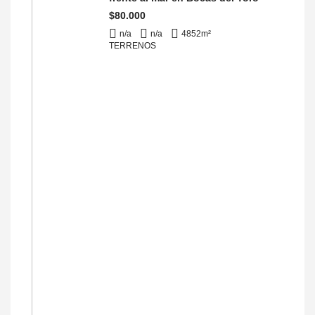
$80.000
n/a
n/a
4852
m²
TERRENOS