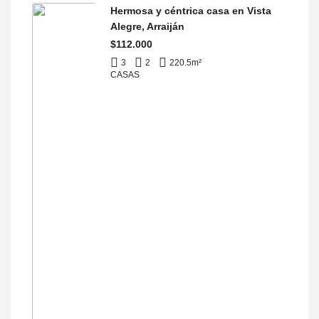
Hermosa y céntrica casa en Vista
Alegre, Arraiján
$112.000
3
2
220.5
m²
CASAS