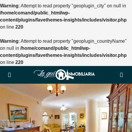
Warning
: Attempt to read property "geoplugin_city" on null in
/home/comand/public_html/wp-
content/plugins/favethemes-insights/includes/visitor.php
on line
220
Warning
: Attempt to read property "geoplugin_countryName"
on null in
/home/comand/public_html/wp-
content/plugins/favethemes-insights/includes/visitor.php
on line
220