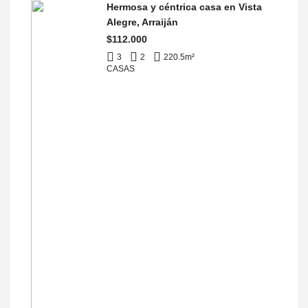
Hermosa y céntrica casa en Vista
Alegre, Arraiján
$112.000
3
2
220.5
m²
CASAS