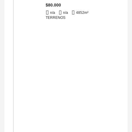
$80.000
n/a
n/a
4852
m²
TERRENOS