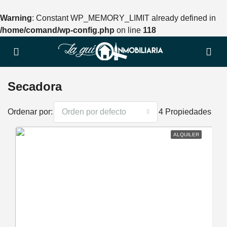
Warning
: Constant WP_MEMORY_LIMIT already defined in
/home/comand/wp-config.php
on line
118
Secadora
Ordenar por:
Orden por defecto
4 Propiedades
ALQUILER