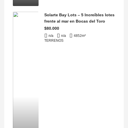
Solarte Bay Lots – 5 Increíbles lotes
frente al mar en Bocas del Toro
$80.000
n/a
n/a
4852
m²
TERRENOS