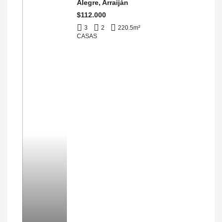
Alegre, Arraiján
$112.000
3
2
220.5
m²
CASAS