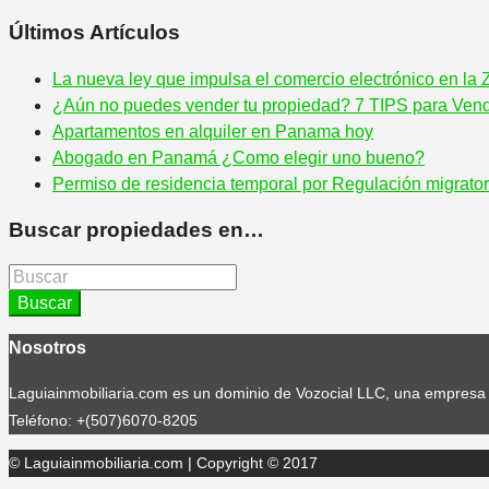
Últimos Artículos
La nueva ley que impulsa el comercio electrónico en la
¿Aún no puedes vender tu propiedad? 7 TIPS para Vend
Apartamentos en alquiler en Panama hoy
Abogado en Panamá ¿Como elegir uno bueno?
Permiso de residencia temporal por Regulación migrator
Buscar propiedades en…
Buscar
Nosotros
Laguiainmobiliaria.com es un dominio de Vozocial LLC, una empresa d
Teléfono: +(507)6070-8205
© Laguiainmobiliaria.com | Copyright © 2017