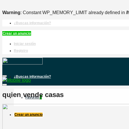
Warning
: Constant WP_MEMORY_LIMIT already defined in
/
¿Buscas información?
Crear un anuncio
Iniciar sesión
Registro
¿Buscas información?
quien vende casas
Favorito
0
Crear un anuncio