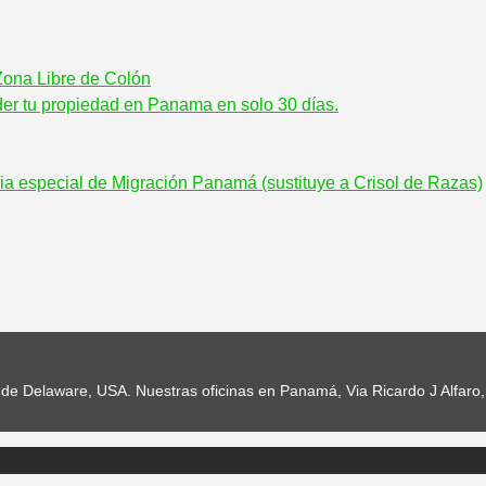
 Zona Libre de Colón
er tu propiedad en Panama en solo 30 días.
ia especial de Migración Panamá (sustituye a Crisol de Razas)
e Delaware, USA. Nuestras oficinas en Panamá, Via Ricardo J Alfaro, 