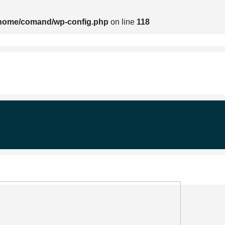
home/comand/wp-config.php
on line
118