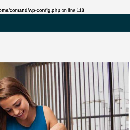
ome/comand/wp-config.php
on line
118