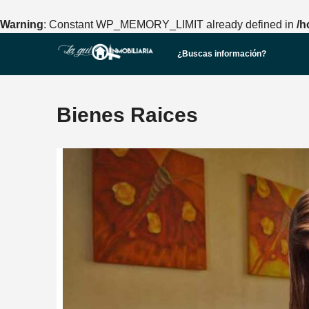
Warning
: Constant WP_MEMORY_LIMIT already defined in
/h
¿Buscas información?
Bienes Raices